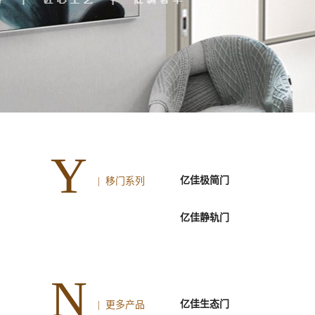
Y
亿佳极简门
| 移门系列
亿佳静轨门
N
亿佳生态门
| 更多产品