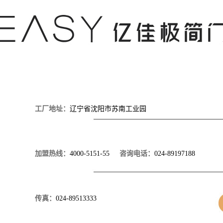
工厂地址：
辽宁省沈阳市苏南工业园
加盟热线：
4000-5151-55
咨询电话：
024-89197188
传真：
024-89513333