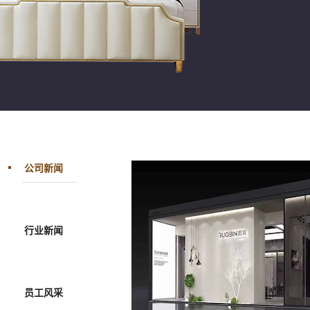
公司新闻
行业新闻
员工风采