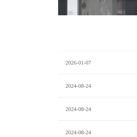
2026-01-07
2024-08-24
2024-08-24
2024-08-24